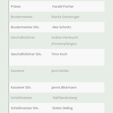
Präses
Harald Fischer
Brudermeister
Marita Steinkrüger
Brudermeister Stlv.
Alex Schmitz
Geschäftsführer
Anikke Irlenbusch
(Postempfänger)
Geschäftsführer Stlv.
Timo Koch
Kassierer
Jenni Müller
Kassierer Stlv.
Jannis Blickmann
Schießmeister
Ralf Bardenberg
Schießmeister Stlv.
Stefan Delling